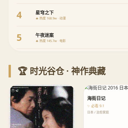
4
星穹之下
🔥 热度 168.9w · 动漫
5
午夜迷案
🔥 热度 145.7w · 电影
🏆 时光谷仓 · 神作典藏
海街日记
✨ 必看 9.1
日本 / 治愈家庭