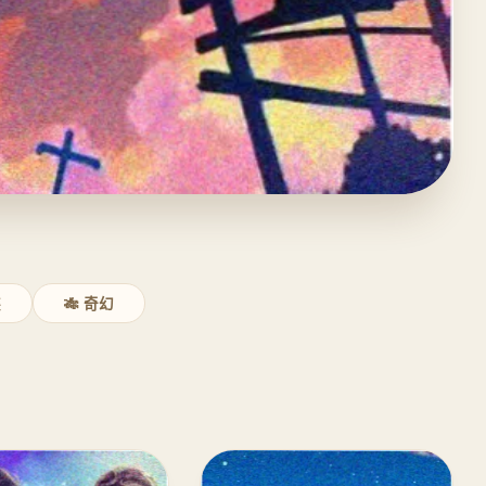
装
🎋 奇幻