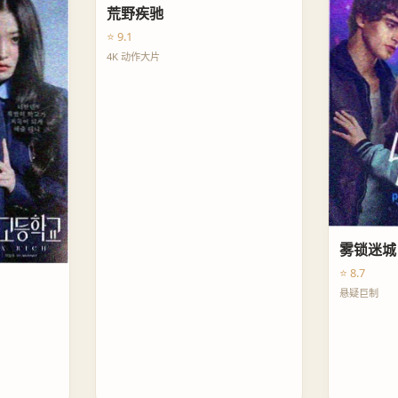
荒野疾驰
⭐ 9.1
4K 动作大片
雾锁迷城
⭐ 8.7
悬疑巨制