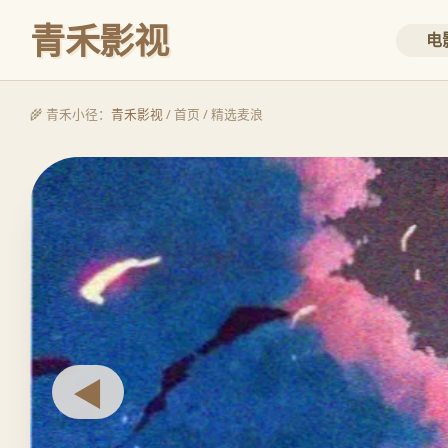
青禾影视
电
🌾 青禾小径：
青禾影视
/ 首页 / 精选麦浪
◀