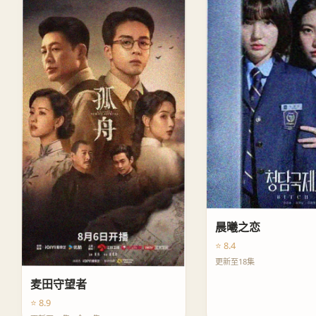
晨曦之恋
⭐ 8.4
更新至18集
麦田守望者
⭐ 8.9