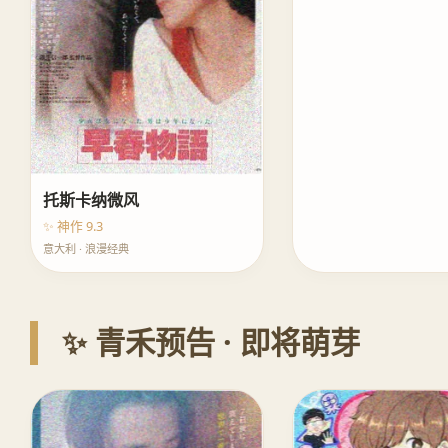
托斯卡纳微风
✨ 神作 9.3
意大利 · 浪漫经典
✨ 青禾预告 · 即将萌芽