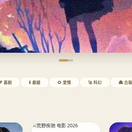
🌾 喜剧
🕯️ 悬疑
🌻 爱情
🚀 科幻
🏯 古