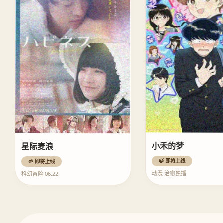
小禾的梦
星际麦浪
🍃 即将上线
🌱 即将上线
动漫 治愈独播
科幻冒险 06.22