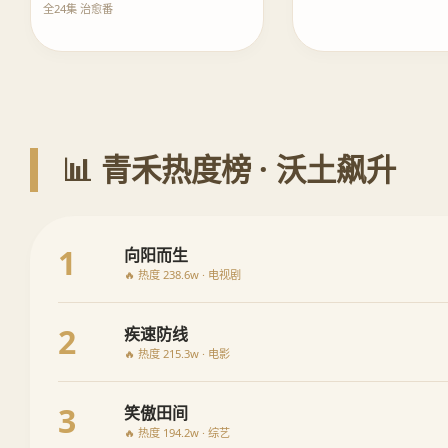
全24集 治愈番
📊 青禾热度榜 · 沃土飙升
1
向阳而生
🔥 热度 238.6w · 电视剧
2
疾速防线
🔥 热度 215.3w · 电影
3
笑傲田间
🔥 热度 194.2w · 综艺