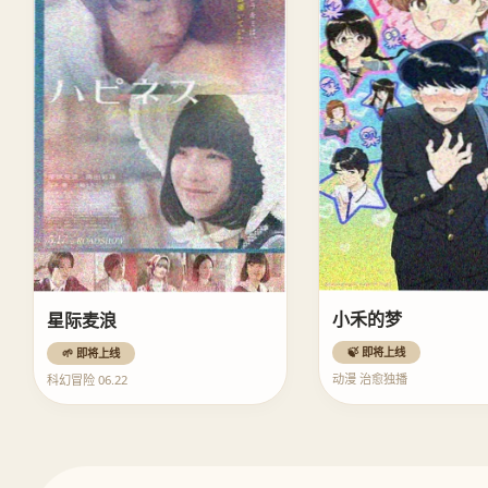
小禾的梦
星际麦浪
🍃 即将上线
🌱 即将上线
动漫 治愈独播
科幻冒险 06.22