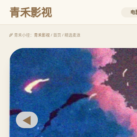
青禾影视
电
🌾 青禾小径：
青禾影视
/ 首页 / 精选麦浪
◀