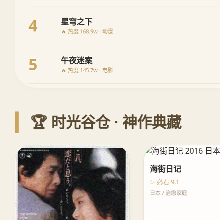
4
星穹之下
🔥 热度 168.9w · 动漫
5
午夜迷案
🔥 热度 145.7w · 电影
🏆 时光谷仓 · 神作典藏
海街日记
✨ 必看 9.1
日本 / 治愈家庭