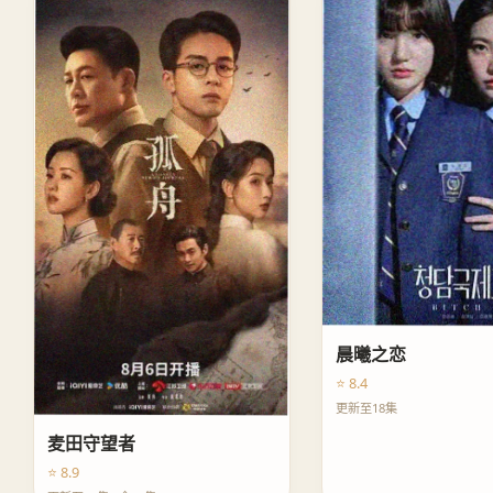
晨曦之恋
⭐ 8.4
更新至18集
麦田守望者
⭐ 8.9