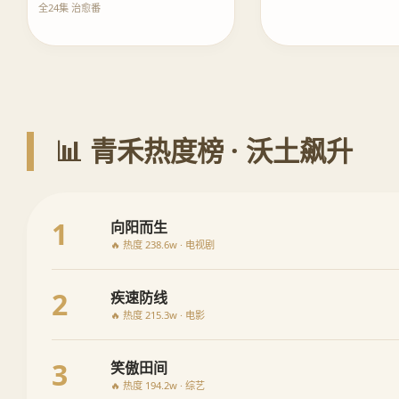
全24集 治愈番
📊 青禾热度榜 · 沃土飙升
1
向阳而生
🔥 热度 238.6w · 电视剧
2
疾速防线
🔥 热度 215.3w · 电影
3
笑傲田间
🔥 热度 194.2w · 综艺