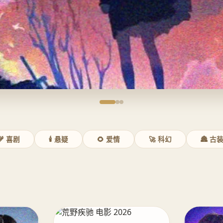
🌾 喜剧
🕯️ 悬疑
🌻 爱情
🚀 科幻
🏯 古