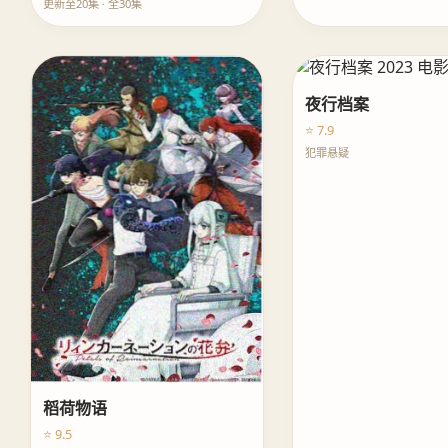
更新至20集 · 全30集
夜行档案
⭐ 7.9
犯罪悬疑
稻荷物语
⭐ 9.5