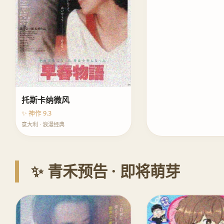
托斯卡纳微风
✨ 神作 9.3
意大利 · 浪漫经典
✨ 青禾预告 · 即将萌芽