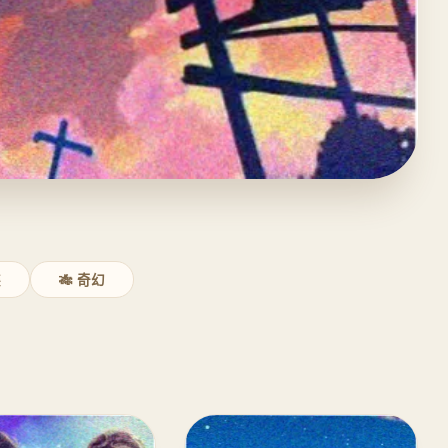
装
🎋 奇幻