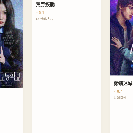
荒野疾驰
⭐ 9.1
4K 动作大片
雾锁迷城
⭐ 8.7
悬疑巨制